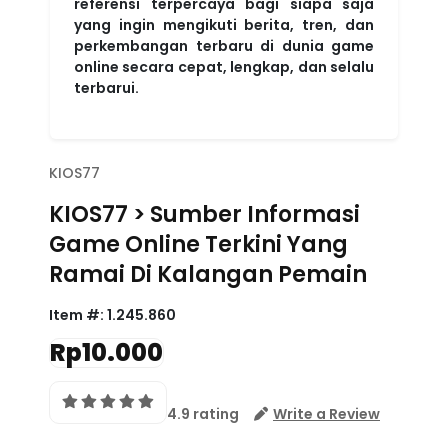
referensi terpercaya bagi siapa saja
yang ingin mengikuti berita, tren, dan
perkembangan terbaru di dunia game
online secara cepat, lengkap, dan selalu
terbarui.
KIOS77
KIOS77 > Sumber Informasi
Game Online Terkini Yang
Ramai Di Kalangan Pemain
Item #:
1.245.860
Rp10.000
4.9 rating
Write a Review