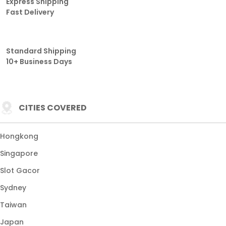
Express Shipping
Fast Delivery
Standard Shipping
10+ Business Days
CITIES COVERED
Hongkong
Singapore
Slot Gacor
Sydney
Taiwan
Japan