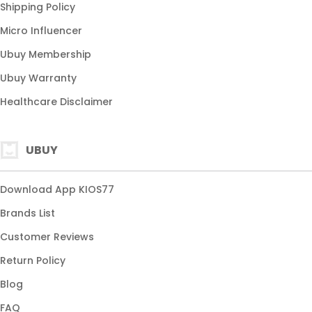
Shipping Policy
Micro Influencer
Ubuy Membership
Ubuy Warranty
Healthcare Disclaimer
UBUY
Download App KIOS77
Brands List
Customer Reviews
Return Policy
Blog
FAQ