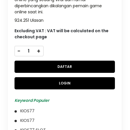
diperbincangkan dikalangan pemain game
online saat ini.
924.251 Ulasan
Excluding VAT : VAT will be calculated on the
checkout page
-
+
DAFTAR
LOGIN
Keyword Populer
KIOS77
KIOS77