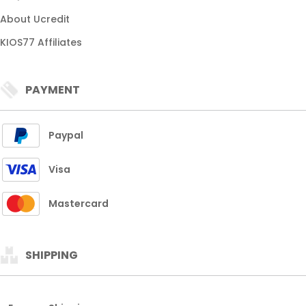
About Ucredit
KIOS77 Affiliates
PAYMENT
Paypal
Visa
Mastercard
SHIPPING