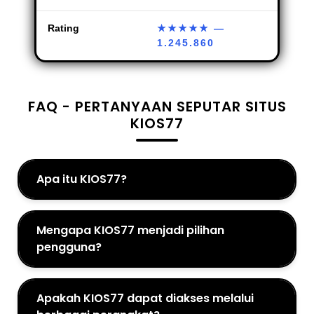
Rating
★★★★★
—
1.245.860
FAQ - PERTANYAAN SEPUTAR SITUS
KIOS77
Apa itu KIOS77?
Mengapa KIOS77 menjadi pilihan
pengguna?
Apakah KIOS77 dapat diakses melalui