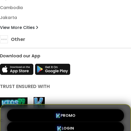
Cambodia
Jakarta
View More Cities
Other
Download our App
TRUST ENSURED WITH
PROMO
Copyright 2018 - 2026 KIOS77 | Allrights Reversed | Ƒ
LOGIN