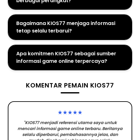
berbagai perangkat?
Bagaimana KIOS77 menjaga informasi
tetap selalu terbarui?
Apa komitmen KIOS77 sebagai sumber
informasi game online terpercaya?
KOMENTAR PEMAIN KIOS77
★★★★★
"KIOS77 menjadi referensi utama saya untuk
mencari informasi game online terbaru. Beritanya
selalu diperbarui, pembahasannya jelas, dan