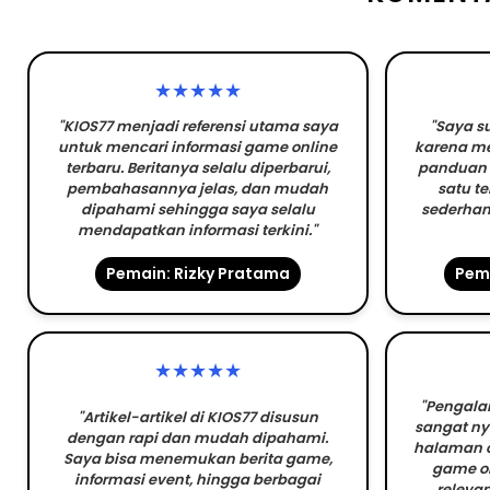
★★★★★
"KIOS77 menjadi referensi utama saya
"Saya 
untuk mencari informasi game online
karena me
terbaru. Beritanya selalu diperbarui,
panduan 
pembahasannya jelas, dan mudah
satu t
dipahami sehingga saya selalu
sederha
mendapatkan informasi terkini."
Pemain: Rizky Pratama
Pem
★★★★★
"Pengal
"Artikel-artikel di KIOS77 disusun
sangat n
dengan rapi dan mudah dipahami.
halaman c
Saya bisa menemukan berita game,
game on
informasi event, hingga berbagai
releva