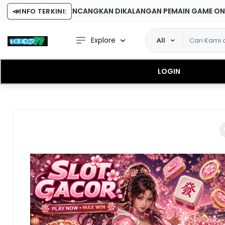
IPERBINCANGKAN DIKALANGAN PEMAIN GAME ONLINE SAAT INI.
📣
INFO TERKINI:
Explore
All
LOGIN