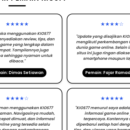
★★★★★
★★★★☆
suka menggunakan KIOS77
"Update yang disajikan KIO
nyediakan review, tips, dan
mengikuti perkembangan t
game yang lengkap dalam
dunia game online. Selain i
empat. Tampilannya juga
situs ini juga ringan diaks
na sehingga nyaman untuk
smartphone maupun lap
dibaca."
ain: Dimas Setiawan
Pemain: Fajar Rama
★★★★☆
★★★★★
aman menggunakan KIOS77
"KIOS77 menurut saya adal
yaman. Navigasinya mudah,
informasi game online
epat dimuat, dan informasi
terpercaya. Kontennya 
line yang tersedia selalu
diperbarui setiap hari deng
n dengan perkembangan
tips, dan ulasan yang berma