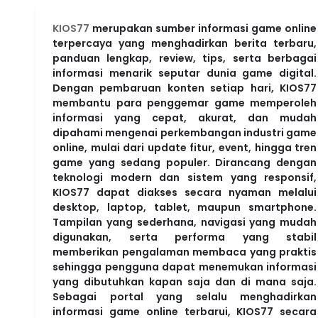
KIOS77
merupakan sumber informasi game online
terpercaya yang menghadirkan berita terbaru,
panduan lengkap, review, tips, serta berbagai
informasi menarik seputar dunia game digital.
Dengan pembaruan konten setiap hari, KIOS77
membantu para penggemar game memperoleh
informasi yang cepat, akurat, dan mudah
dipahami mengenai perkembangan industri game
online, mulai dari update fitur, event, hingga tren
game yang sedang populer. Dirancang dengan
teknologi modern dan sistem yang responsif,
KIOS77 dapat diakses secara nyaman melalui
desktop, laptop, tablet, maupun smartphone.
Tampilan yang sederhana, navigasi yang mudah
digunakan, serta performa yang stabil
memberikan pengalaman membaca yang praktis
sehingga pengguna dapat menemukan informasi
yang dibutuhkan kapan saja dan di mana saja.
Sebagai portal yang selalu menghadirkan
informasi game online terbarui, KIOS77 secara