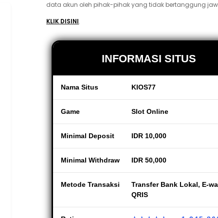
data akun oleh pihak-pihak yang tidak bertanggung ja
KLIK DISINI
.
INFORMASI SITUS
Nama Situs
KIOS77
Game
Slot Online
Minimal Deposit
IDR 10,000
Minimal Withdraw
IDR 50,000
Metode Transaksi
Transfer Bank Lokal, E-wal
QRIS