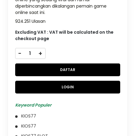
diperbincangkan dikalangan pemain game
online saat ini.
924.251 Ulasan
Excluding VAT : VAT will be calculated on the
checkout page
-
+
DAFTAR
LOGIN
Keyword Populer
KIOS77
KIOS77