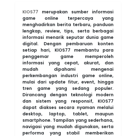
KIOS77
merupakan sumber informasi
game online terpercaya yang
menghadirkan berita terbaru, panduan
lengkap, review, tips, serta berbagai
informasi menarik seputar dunia game
digital. Dengan pembaruan konten
setiap hari, KIOS77 membantu para
penggemar game memperoleh
informasi yang cepat, akurat, dan
mudah dipahami mengenai
perkembangan industri game online,
mulai dari update fitur, event, hingga
tren game yang sedang populer.
Dirancang dengan teknologi modern
dan sistem yang responsif, KIOS77
dapat diakses secara nyaman melalui
desktop, laptop, tablet, maupun
smartphone. Tampilan yang sederhana,
navigasi yang mudah digunakan, serta
performa yang stabil memberikan