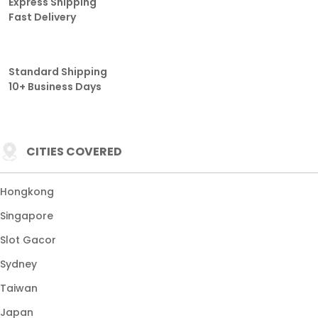
Express Shipping
Fast Delivery
Standard Shipping
10+ Business Days
CITIES COVERED
Hongkong
Singapore
Slot Gacor
Sydney
Taiwan
Japan