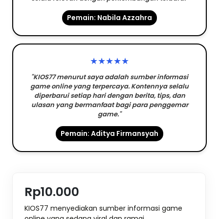
Pemain: Nabila Azzahra
★★★★★
"KIOS77 menurut saya adalah sumber informasi
game online yang terpercaya. Kontennya selalu
diperbarui setiap hari dengan berita, tips, dan
ulasan yang bermanfaat bagi para penggemar
game."
Pemain: Aditya Firmansyah
Rp10.000
KIOS77 menyediakan sumber informasi game
online yang sedang viral dan ramai