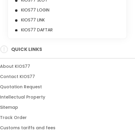
KIOS77 SLOT
KIOS77 LOGIN
KIOS77 LINK
KIOS77 DAFTAR
SLOT ONLINE
QUICK LINKS
SLOT GACOR
SLOT GACOR HARI INI
About KIOS77
SLOT OLYMPUS
Contact KIOS77
BANDAR SLOT
Quotation Request
SLOT RESMI
Intellectual Property
SLOT88
Sitemap
Track Order
Customs tariffs and fees