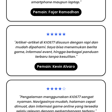
smartphone maupun laptop."
Pemain: Fajar Ramadhan
★★★★★
"Artikel-artikel di KIOS77 disusun dengan rapi dan
mudah dipahami. Saya bisa menemukan berita
game, informasi event, hingga berbagai panduan
terbaru tanpa kesulitan."
Pemain: Kevin Alvaro
★★★★☆
"Pengalaman menggunakan KIOS77 sangat
nyaman. Navigasinya mudah, halaman cepat
dimuat, dan informasi game online yang tersedia
selalu relevan dengan perkembangan terbaru."