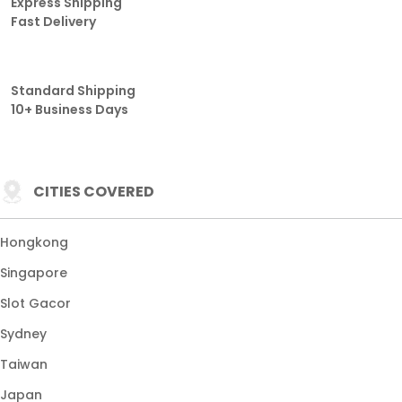
Express Shipping
Fast Delivery
Standard Shipping
10+ Business Days
CITIES COVERED
Hongkong
Singapore
Slot Gacor
Sydney
Taiwan
Japan