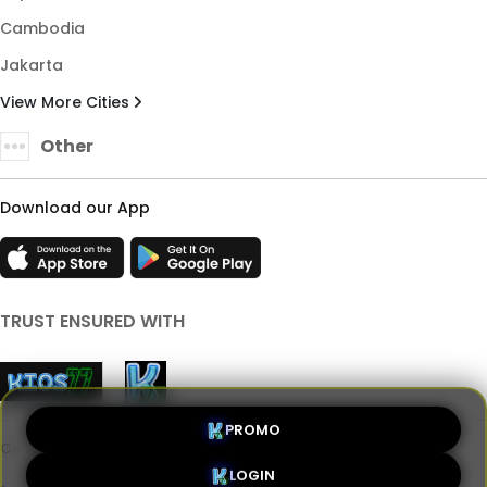
Cambodia
Jakarta
View More Cities
Other
Download our App
TRUST ENSURED WITH
PROMO
Copyright 2018 - 2026 KIOS77 | Allrights Reversed | Ƒ
LOGIN