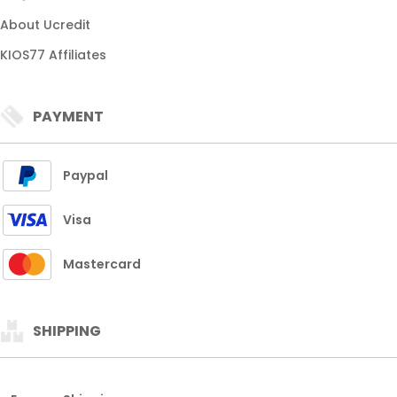
About Ucredit
KIOS77 Affiliates
PAYMENT
Paypal
Visa
Mastercard
SHIPPING