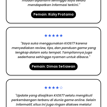
mudah dipahami sehingga saya selalu
mendapatkan informasi terkini."
Pemain: Rizky Pratama
★★★★★
"Saya suka menggunakan KIOS77 karena
menyediakan review, tips, dan panduan game yang
lengkap dalam satu tempat. Tampilannya juga
sederhana sehingga nyaman untuk dibaca."
Pemain: Dimas Setiawan
★★★★☆
"Update yang disajikan KIOS77 selalu mengikuti
perkembangan terbaru di dunia game online. Selain
informatif, situs ini juga ringan diakses melalui