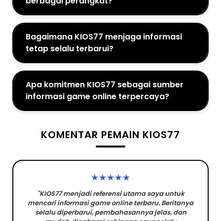
berbagai perangkat?
Bagaimana KIOS77 menjaga informasi
tetap selalu terbarui?
Apa komitmen KIOS77 sebagai sumber
informasi game online terpercaya?
KOMENTAR PEMAIN KIOS77
★★★★★
"KIOS77 menjadi referensi utama saya untuk
mencari informasi game online terbaru. Beritanya
selalu diperbarui, pembahasannya jelas, dan