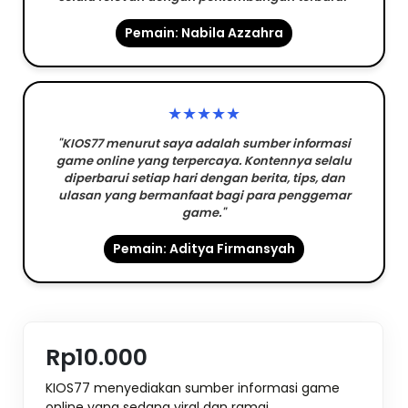
Pemain: Nabila Azzahra
★★★★★
"KIOS77 menurut saya adalah sumber informasi
game online yang terpercaya. Kontennya selalu
diperbarui setiap hari dengan berita, tips, dan
ulasan yang bermanfaat bagi para penggemar
game."
Pemain: Aditya Firmansyah
Rp10.000
KIOS77 menyediakan sumber informasi game
online yang sedang viral dan ramai