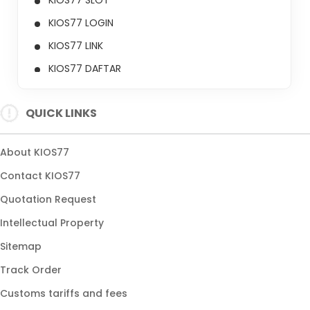
KIOS77 SLOT
KIOS77 LOGIN
KIOS77 LINK
KIOS77 DAFTAR
SLOT ONLINE
QUICK LINKS
SLOT GACOR
SLOT GACOR HARI INI
About KIOS77
SLOT OLYMPUS
Contact KIOS77
BANDAR SLOT
Quotation Request
SLOT RESMI
Intellectual Property
SLOT88
Sitemap
Track Order
Customs tariffs and fees