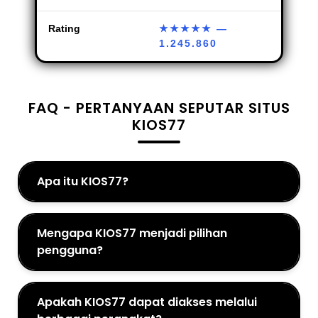
Rating
★★★★★
—
1.245.860
FAQ - PERTANYAAN SEPUTAR SITUS
KIOS77
Apa itu KIOS77?
Mengapa KIOS77 menjadi pilihan
pengguna?
Apakah KIOS77 dapat diakses melalui