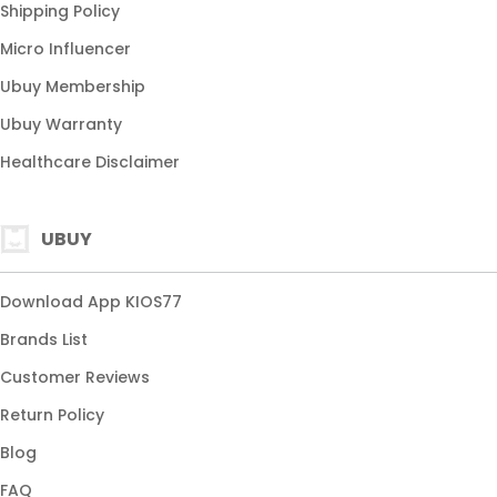
Shipping Policy
Micro Influencer
Ubuy Membership
Ubuy Warranty
Healthcare Disclaimer
UBUY
Download App KIOS77
Brands List
Customer Reviews
Return Policy
Blog
FAQ