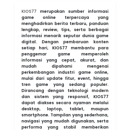
KIOS77
merupakan sumber informasi
game online terpercaya yang
menghadirkan berita terbaru, panduan
lengkap, review, tips, serta berbagai
informasi menarik seputar dunia game
digital. Dengan pembaruan konten
setiap hari, KIOS77 membantu para
penggemar game memperoleh
informasi yang cepat, akurat, dan
mudah dipahami mengenai
perkembangan industri game online,
mulai dari update fitur, event, hingga
tren game yang sedang populer.
Dirancang dengan teknologi modern
dan sistem yang responsif, KIOS77
dapat diakses secara nyaman melalui
desktop, laptop, tablet, maupun
smartphone. Tampilan yang sederhana,
navigasi yang mudah digunakan, serta
performa yang stabil memberikan