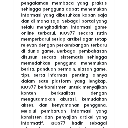
pengalaman membaca yang praktis
sehingga pengguna dapat menemukan
informasi yang dibutuhkan kapan saja
dan di mana saja. Sebagai portal yang
selalu menghadirkan informasi game
online terbarui, KIOS77 secara rutin
memperbarui setiap artikel agar tetap
relevan dengan perkembangan terbaru
di dunia game. Berbagai pembahasan
disusun secara sistematis sehingga
memudahkan pengguna menemukan
berita, panduan bermain, ulasan game,
tips, serta informasi penting lainnya
dalam satu platform yang lengkap.
KIOS77 berkomitmen untuk menyajikan
konten berkualitas dengan
mengutamakan akurasi, kemudahan
akses, dan kenyamanan pengguna.
Melalui pembaruan informasi yang
konsisten dan penyajian artikel yang
informatif, KIOS77 hadir sebagai