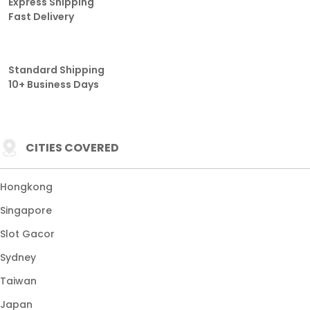
Express Shipping
Fast Delivery
Standard Shipping
10+ Business Days
CITIES COVERED
Hongkong
Singapore
Slot Gacor
Sydney
Taiwan
Japan