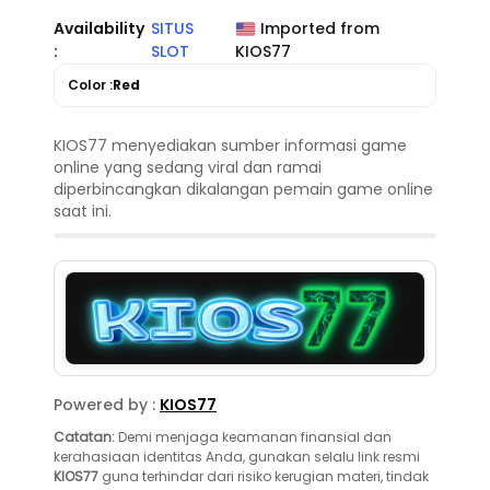
Availability
SITUS
Imported from
:
SLOT
KIOS77
Color :
Red
KIOS77 menyediakan sumber informasi game
online yang sedang viral dan ramai
diperbincangkan dikalangan pemain game online
saat ini.
Powered by :
KIOS77
Catatan:
Demi menjaga keamanan finansial dan
kerahasiaan identitas Anda, gunakan selalu link resmi
KIOS77
guna terhindar dari risiko kerugian materi, tindak