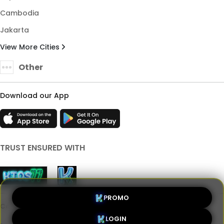
Cambodia
Jakarta
View More Cities
Other
Download our App
TRUST ENSURED WITH
PROMO
Copyright 2018 - 2026 KIOS77 | Allrights Reversed | Ƒ
LOGIN