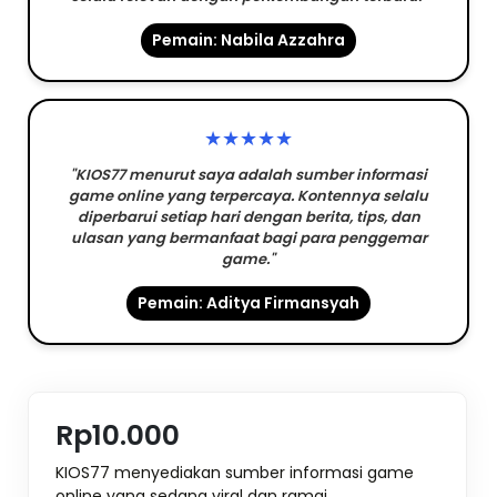
Pemain: Nabila Azzahra
★★★★★
"KIOS77 menurut saya adalah sumber informasi
game online yang terpercaya. Kontennya selalu
diperbarui setiap hari dengan berita, tips, dan
ulasan yang bermanfaat bagi para penggemar
game."
Pemain: Aditya Firmansyah
Rp10.000
KIOS77 menyediakan sumber informasi game
online yang sedang viral dan ramai