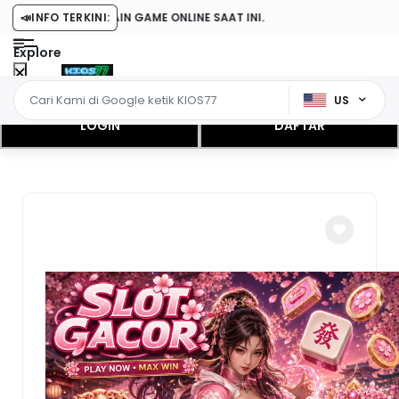
ANGAN PEMAIN GAME ONLINE SAAT INI.
📣
INFO TERKINI:
Explore
US
LOGIN
DAFTAR