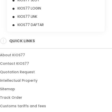
KIOS77 SLOT
KIOS77 LOGIN
KIOS77 LINK
KIOS77 DAFTAR
SLOT ONLINE
QUICK LINKS
SLOT GACOR
SLOT GACOR HARI INI
About KIOS77
SLOT OLYMPUS
Contact KIOS77
BANDAR SLOT
Quotation Request
SLOT RESMI
Intellectual Property
SLOT88
Sitemap
Track Order
Customs tariffs and fees