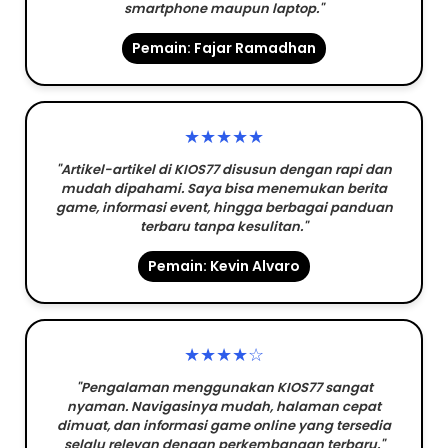
smartphone maupun laptop."
Pemain: Fajar Ramadhan
★★★★★
"Artikel-artikel di KIOS77 disusun dengan rapi dan
mudah dipahami. Saya bisa menemukan berita
game, informasi event, hingga berbagai panduan
terbaru tanpa kesulitan."
Pemain: Kevin Alvaro
★★★★☆
"Pengalaman menggunakan KIOS77 sangat
nyaman. Navigasinya mudah, halaman cepat
dimuat, dan informasi game online yang tersedia
selalu relevan dengan perkembangan terbaru."