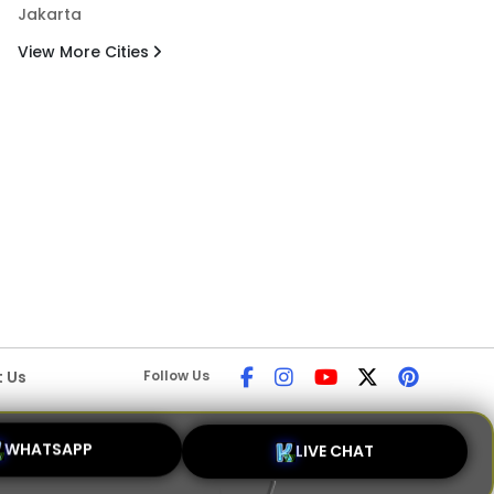
Jakarta
View More Cities
 Us
Follow Us
LIVE CHAT
WHATSAPP