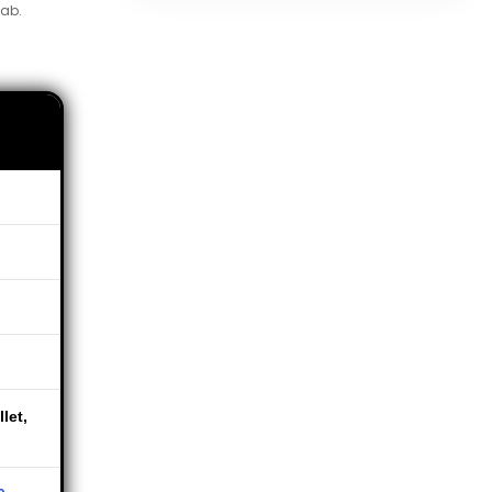
SLOT GACOR
wab.
SLOT GACOR HARI INI
SLOT OLYMPUS
BANDAR SLOT
SLOT RESMI
SLOT88
let,