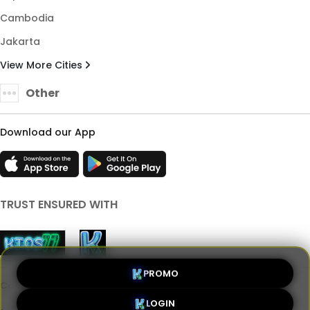
Cambodia
Jakarta
View More Cities
Other
Download our App
TRUST ENSURED WITH
PROMO
Copyright 2018 - 2026 KIOS77 | Allrights Reversed | Ƒ
LOGIN