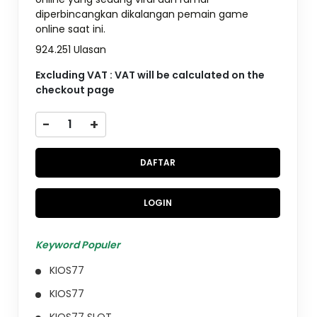
diperbincangkan dikalangan pemain game
online saat ini.
924.251 Ulasan
Excluding VAT : VAT will be calculated on the
checkout page
-
+
DAFTAR
LOGIN
Keyword Populer
KIOS77
KIOS77