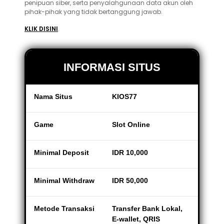
penipuan siber, serta penyalahgunaan data akun oleh
pihak-pihak yang tidak bertanggung jawab.
KLIK DISINI
.
INFORMASI SITUS
Nama Situs
KIOS77
Game
Slot Online
Minimal Deposit
IDR 10,000
Minimal Withdraw
IDR 50,000
Metode Transaksi
Transfer Bank Lokal,
E-wallet, QRIS