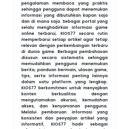
pengalaman membaca yang praktis
sehingga pengguna dapat menemukan
informasi yang dibutuhkan kapan saja
dan di mana saja. Sebagai portal yang
selalu menghadirkan informasi game
online terbarui, KIOS77 secara rutin
memperbarui setiap artikel agar tetap
relevan dengan perkembangan terbaru
di dunia game. Berbagai pembahasan
disusun secara sistematis sehingga
memudahkan pengguna menemukan
berita, panduan bermain, ulasan game,
tips, serta informasi penting lainnya
dalam satu platform yang lengkap.
KIOS77 berkomitmen untuk menyajikan
konten berkualitas dengan
mengutamakan akurasi, kemudahan
akses, dan kenyamanan pengguna.
Melalui pembaruan informasi yang
konsisten dan penyajian artikel yang
informatif, KIOS77 hadir sebagai